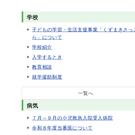
学校
子どもの学習・生活支援事業「くずまきさっ
ら」について
学校紹介
入学するとき
教育相談
就学援助制度
一覧へ
病気
７月～９月の小児救急入院受入病院
令和８年度当番医について