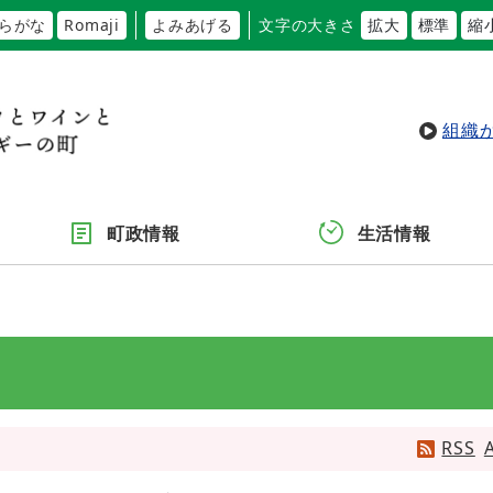
らがな
Romaji
よみあげる
文字の大きさ
拡大
標準
縮
組織
町政情報
生活情報
RSS