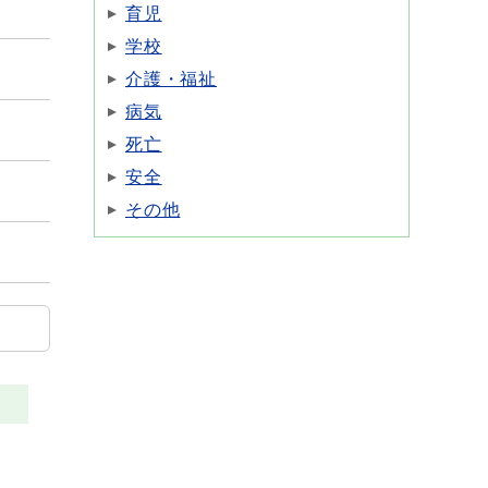
育児
学校
介護・福祉
病気
死亡
安全
その他