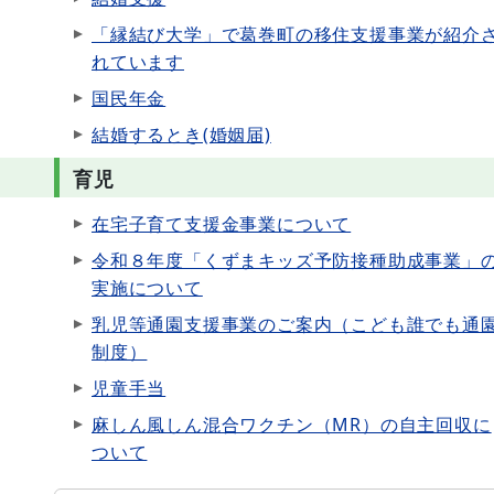
「縁結び大学」で葛巻町の移住支援事業が紹介
れています
国民年金
結婚するとき(婚姻届)
育児
在宅子育て支援金事業について
令和８年度「くずまキッズ予防接種助成事業」
実施について
乳児等通園支援事業のご案内（こども誰でも通
制度）
児童手当
麻しん風しん混合ワクチン（MR）の自主回収に
ついて