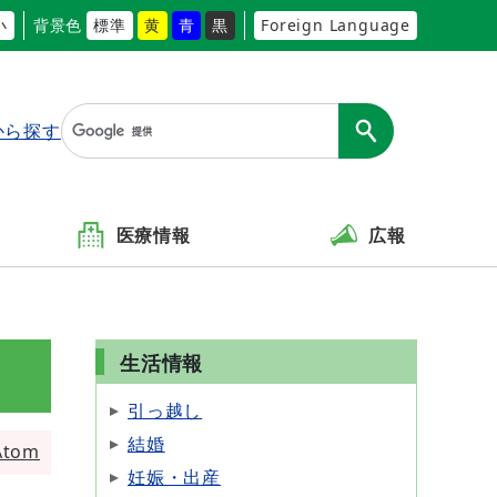
小
背景色
標準
黄
青
黒
Foreign Language
から探す
医療情報
広報
生活情報
引っ越し
結婚
Atom
妊娠・出産