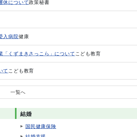
運休について
政策秘書
受入病院
健康
業「くずまきさっこら」について
こども教育
いて
こども教育
一覧へ
結婚
国民健康保険
結婚支援