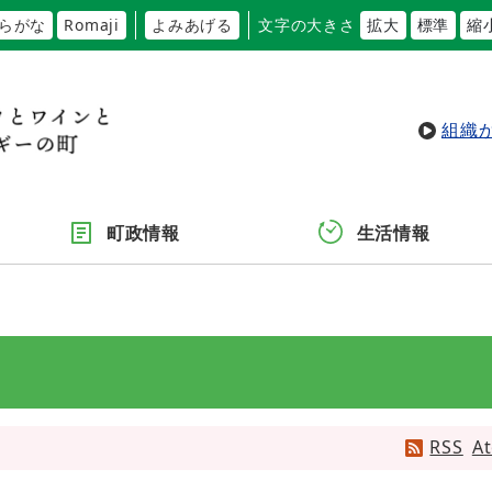
らがな
Romaji
よみあげる
文字の大きさ
拡大
標準
縮
組織
町政情報
生活情報
RSS
A