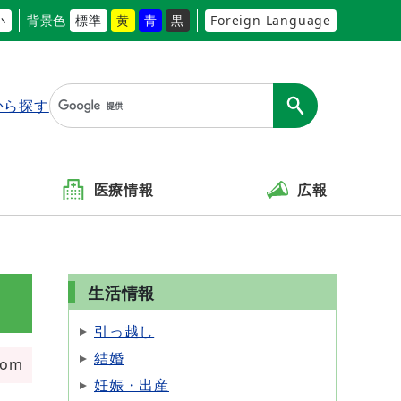
小
背景色
標準
黄
青
黒
Foreign Language
から探す
医療情報
広報
生活情報
引っ越し
結婚
tom
妊娠・出産