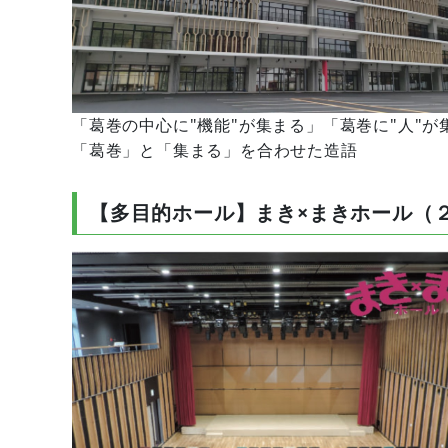
「葛巻の中心に"機能"が集まる」「葛巻に"人"
「葛巻」と「集まる」を合わせた造語
【多目的ホール】まき×まきホール（