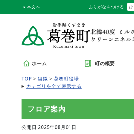
本文へ
ふりがなをつける
ひ
ホーム
町の概要
TOP
組織
葛巻町役場
カテゴリを全て表示する
フロア案内
公開日 2025年08月01日