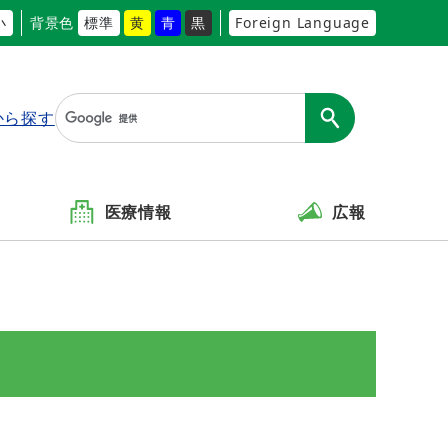
小
背景色
標準
黄
青
黒
Foreign Language
から探す
医療情報
広報