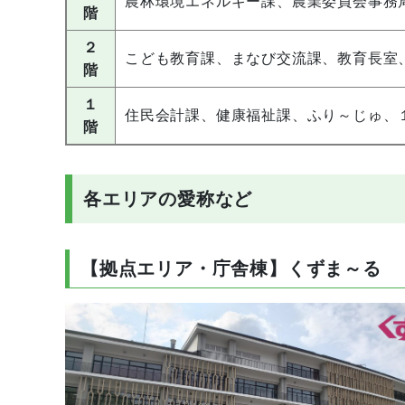
農林環境エネルギー課、農業委員会事務
階
２
こども教育課、まなび交流課、教育長室
階
１
住民会計課、健康福祉課、ふり～じゅ、
階
各エリアの愛称など
【拠点エリア・庁舎棟】くずま～る