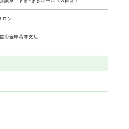
会議室、まき×まきホール（３階席）
サロン
信用金庫葛巻支店