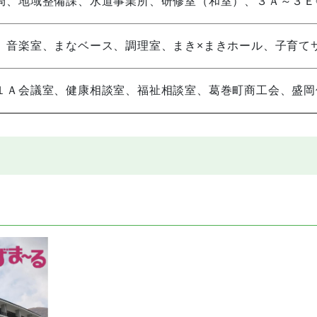
局、地域整備課、水道事業所、研修室（和室）、３Ａ～３Ｅ
、音楽室、まなベース、調理室、まき×まきホール、子育て
１Ａ会議室、健康相談室、福祉相談室、葛巻町商工会、盛岡