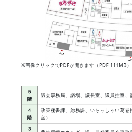
※画像クリックでPDFが開きます（PDF 111MB）
５
議会事務局、議場、議長室、議員控室、
階
４
政策秘書課、総務課、いらっしゃい葛巻
階
室）
３