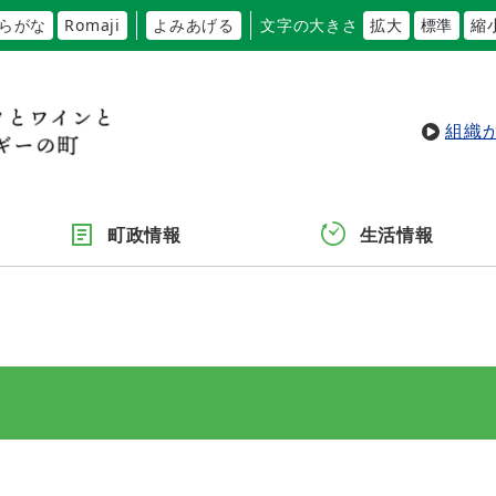
らがな
Romaji
よみあげる
文字の大きさ
拡大
標準
縮
組織
町政情報
生活情報