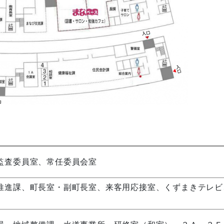
監査委員室、常任委員会室
推進課、町長室・副町長室、来客用応接室、くずまきテレビ