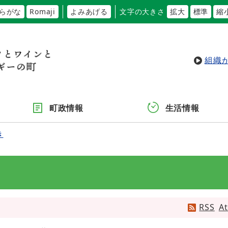
らがな
Romaji
よみあげる
文字の大きさ
拡大
標準
縮
組織
町政情報
生活情報
き
RSS
A