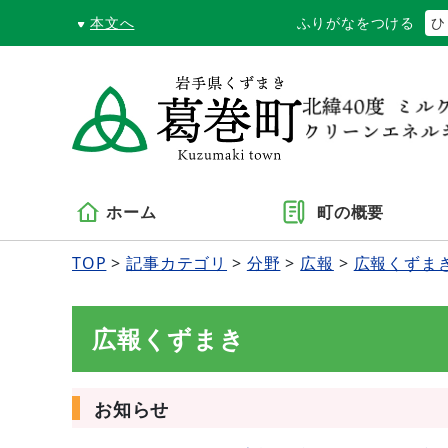
本文へ
ふりがなをつける
ひ
ホーム
町の概要
TOP
記事カテゴリ
分野
広報
広報くずま
広報くずまき
お知らせ