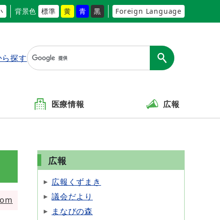
小
背景色
標準
黄
青
黒
Foreign Language
から探す
医療情報
広報
広報
広報くずまき
議会だより
tom
まなびの森