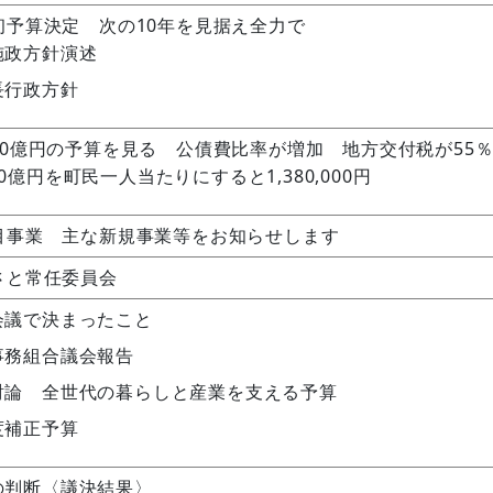
初予算決定 次の10年を見据え全力で
施政方針演述
長行政方針
70億円の予算を見る 公債費比率が増加 地方交付税が55
0億円を町民一人当たりにすると1,380,000円
目事業 主な新規事業等をお知らせします
さと常任委員会
会議で決まったこと
事務組合議会報告
討論 全世代の暮らしと産業を支える予算
度補正予算
の判断〈議決結果〉