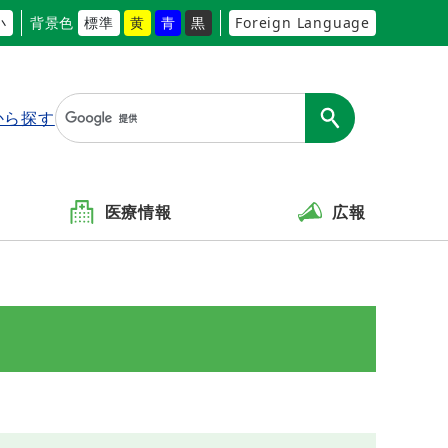
小
背景色
標準
黄
青
黒
Foreign Language
から探す
医療情報
広報