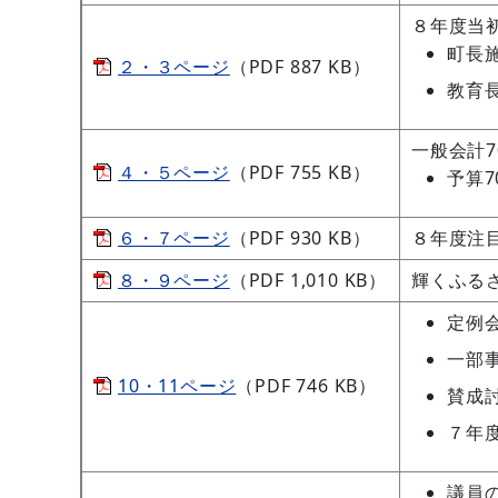
８年度当
町長
２・３ページ
（PDF 887 KB）
教育
一般会計
４・５ページ
（PDF 755 KB）
予算7
６・７ページ
（PDF 930 KB）
８年度注
８・９ページ
（PDF 1,010 KB）
輝くふる
定例
一部
10・11ページ
（PDF 746 KB）
賛成
７年
議員