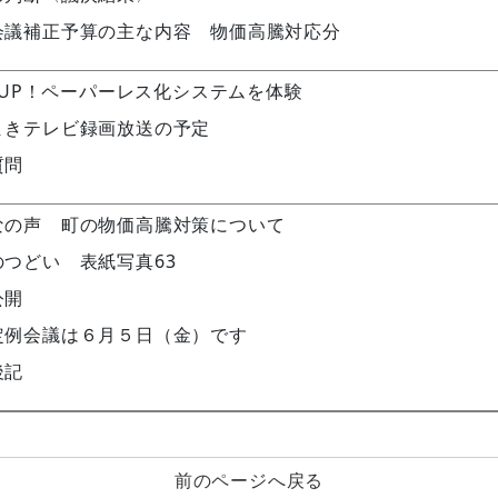
会議補正予算の主な内容 物価高騰対応分
K UP！ペーパーレス化システムを体験
まきテレビ録画放送の予定
質問
なの声 町の物価高騰対策について
のつどい 表紙写真63
公開
定例会議は６月５日（金）です
後記
前のページへ戻る