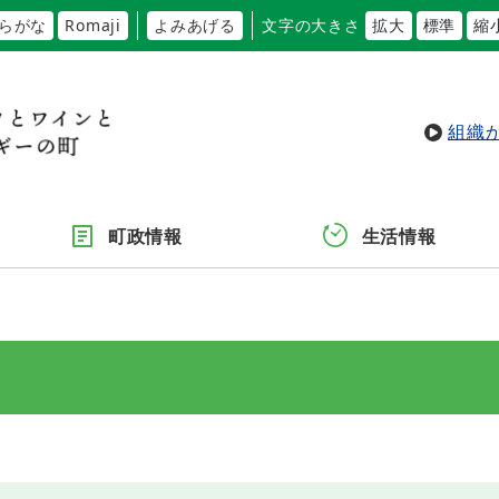
らがな
Romaji
よみあげる
文字の大きさ
拡大
標準
縮
組織
町政情報
生活情報