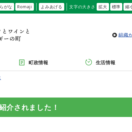
らがな
Romaji
よみあげる
文字の大きさ
拡大
標準
縮
組織
町政情報
生活情報
進
紹介されました！