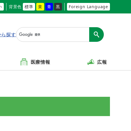
小
背景色
標準
黄
青
黒
Foreign Language
から探す
医療情報
広報