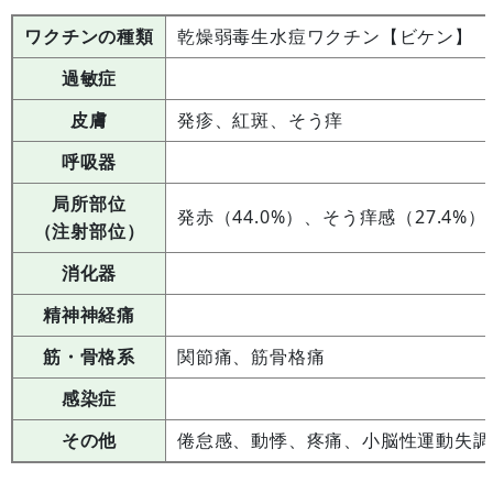
ワクチンの種類
乾燥弱毒生水痘ワクチン【ビケン】
過敏症
皮膚
発疹、紅斑、そう痒
呼吸器
局所部位
発赤（44.0%）、そう痒感（27.4%）
（注射部位）
消化器
精神神経痛
筋・骨格系
関節痛、筋骨格痛
感染症
その他
倦怠感、動悸、疼痛、小脳性運動失調