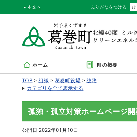
本文へ
ふりがなをつける
ひ
ホーム
町の概要
TOP
組織
葛巻町役場
総務
カテゴリを全て表示する
孤独・孤立対策ホームページ開
公開日 2022年01月10日