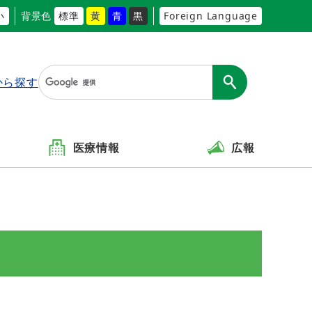
小
背景色
標準
黄
青
黒
Foreign Language
から探す
医療情報
広報