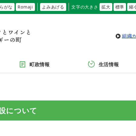
らがな
Romaji
よみあげる
文字の大きさ
拡大
標準
縮
組織
町政情報
生活情報
設について