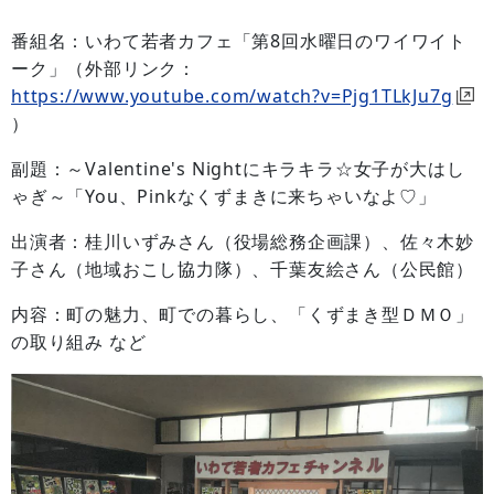
番組名：いわて若者カフェ「第8回水曜日のワイワイト
ーク」（外部リンク：
https://www.youtube.com/watch?v=Pjg1TLkJu7g
）
副題：～Valentine's Nightにキラキラ☆女子が大はし
ゃぎ～「You、Pinkなくずまきに来ちゃいなよ♡」
出演者：桂川いずみさん（役場総務企画課）、佐々木妙
子さん（地域おこし協力隊）、千葉友絵さん（公民館）
内容：町の魅力、町での暮らし、「くずまき型ＤＭＯ」
の取り組み など