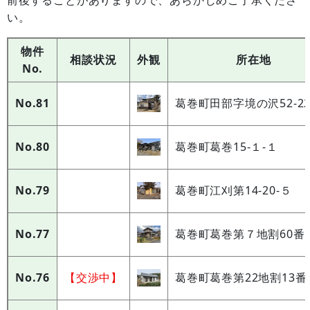
い。
物件
相談状況
外観
所在地
No.
No.81
葛巻町田部字境の沢52-2
No.80
葛巻町葛巻15-１-１
No.79
葛巻町江刈第14-20-５
No.77
葛巻町葛巻第７地割60番
No.76
【交渉中】
葛巻町葛巻第22地割13番