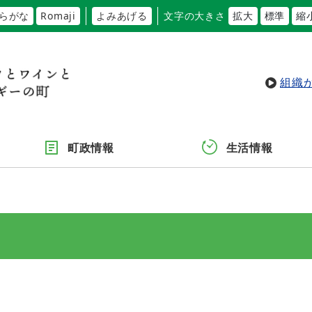
らがな
Romaji
よみあげる
文字の大きさ
拡大
標準
縮
組織
町政情報
生活情報