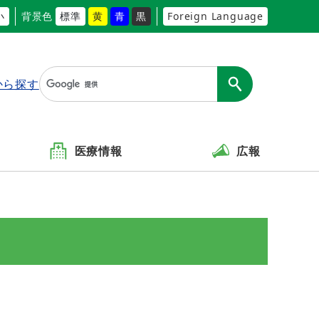
小
背景色
標準
黄
青
黒
Foreign Language
から探す
医療情報
広報