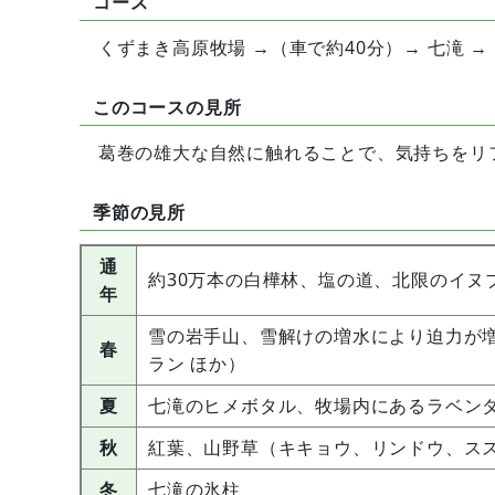
コース
くずまき高原牧場 →（車で約40分）→ 七滝 →
このコースの見所
葛巻の雄大な自然に触れることで、気持ちをリ
季節の見所
通
約30万本の白樺林、塩の道、北限のイヌ
年
雪の岩手山、雪解けの増水により迫力が
春
ラン ほか）
夏
七滝のヒメボタル、牧場内にあるラベン
秋
紅葉、山野草（キキョウ、リンドウ、スス
冬
七滝の氷柱