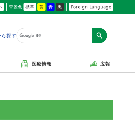
小
背景色
標準
黄
青
黒
Foreign Language
から探す
医療情報
広報