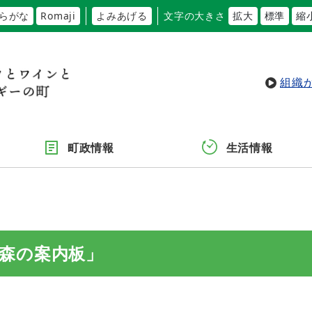
らがな
Romaji
よみあげる
文字の大きさ
拡大
標準
縮
組織
町政情報
生活情報
森の案内板」