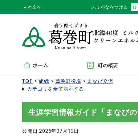
本文へ
ふりがなをつける
ひ
ホーム
町の概要
TOP
組織
葛巻町役場
まなび交流
カテゴリを全て表示する
生涯学習情報ガイド「まなびの
公開日 2026年07月15日