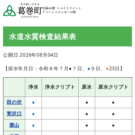
水道水質検査結果表
公開日 2026年08月04日
【採水年月日：
令和８年７月●７
日、
●
９
日、
●
23日】
浄水
浄水クリプト
原水
原水クリプト
田の沢
●
●
●
荒沢口
●
●
●
栗山
●
●
●