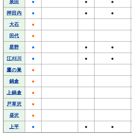
泉田
●
●
●
押田内
●
●
●
大石
●
田代
●
星野
●
●
●
江刈川
●
●
●
鷹の巣
●
鍋倉
●
上鍋倉
●
戸草沢
●
昼沢
●
上平
●
●
●