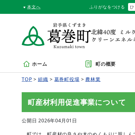
本文へ
ふりがなをつける
ひ
ホーム
町の概要
TOP
組織
葛巻町役場
農林業
町産材利用促進事業について
公開日 2026年04月01日
町では、町産材の良さや木のぬくもりに親しんで