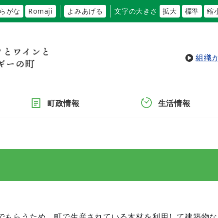
らがな
Romaji
よみあげる
文字の大きさ
拡大
標準
縮
組織
町政情報
生活情報
もらうため、町で生産されている木材を利用して建築物な