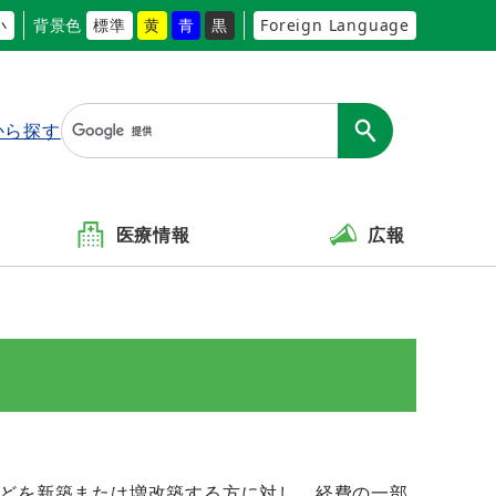
小
背景色
標準
黄
青
黒
Foreign Language
から探す
医療情報
広報
どを新築または増改築する方に対し、経費の一部